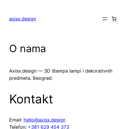
Скочи
на
axisx.design
садржај
O nama
Axisx.design — 3D štampa lampi i dekorativnih
predmeta. Beograd.
Kontakt
Email:
hello@axisx.design
Telefon:
+381 629 454 373